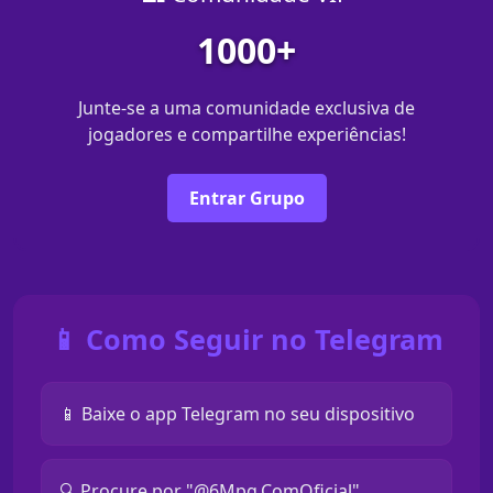
1000+
Junte-se a uma comunidade exclusiva de
jogadores e compartilhe experiências!
Entrar Grupo
📱 Como Seguir no Telegram
📱 Baixe o app Telegram no seu dispositivo
🔍 Procure por "@6Mpg.ComOficial"