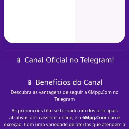
📱 Canal Oficial no Telegram!
📱 Benefícios do Canal
Descubra as vantagens de seguir a 6Mpg.Com no
Telegram
As promoções têm se tornado um dos principais
atrativos dos cassinos online, e o
6Mpg.Com
não é
exceção. Com uma variedade de ofertas que atendem a