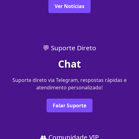
Ver Notícias
💬 Suporte Direto
Chat
Suporte direto via Telegram, respostas rápidas e
atendimento personalizado!
Falar Suporte
👥 Comunidade VIP