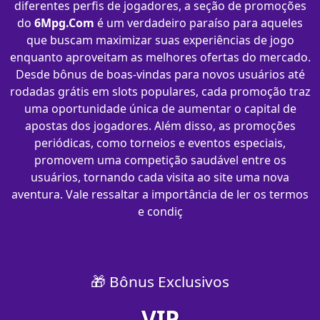
diferentes perfis de jogadores, a seção de promoções
do
6Mpg.Com
é um verdadeiro paraíso para aqueles
que buscam maximizar suas experiências de jogo
enquanto aproveitam as melhores ofertas do mercado.
Desde bônus de boas-vindas para novos usuários até
rodadas grátis em slots populares, cada promoção traz
uma oportunidade única de aumentar o capital de
apostas dos jogadores. Além disso, as promoções
periódicas, como torneios e eventos especiais,
promovem uma competição saudável entre os
usuários, tornando cada visita ao site uma nova
aventura. Vale ressaltar a importância de ler os termos
e condiç
🎁 Bônus Exclusivos
VIP