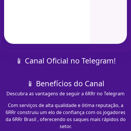
📱 Canal Oficial no Telegram!
📱 Benefícios do Canal
Descubra as vantagens de seguir a 6RRr no Telegram
Com serviços de alta qualidade e ótima reputação, a
6RRr construiu um elo de confiança com os jogadores
da 6RRr Brasil , oferecendo os saques mais rápidos do
setor.