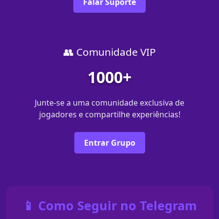
Falar Suporte
👥 Comunidade VIP
1000+
Junte-se a uma comunidade exclusiva de
jogadores e compartilhe experiências!
Entrar Grupo
📱 Como Seguir no Telegram