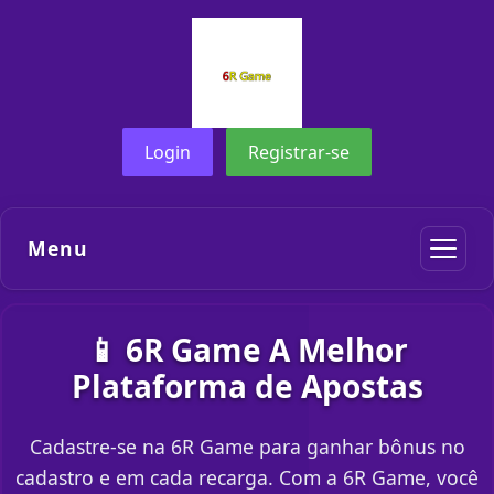
Login
Registrar-se
Menu
📱 6R Game A Melhor
Plataforma de Apostas
Cadastre-se na 6R Game para ganhar bônus no
cadastro e em cada recarga. Com a 6R Game, você