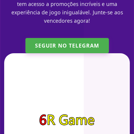
tem acesso a promoções incríveis e uma
experiência de jogo inigualável. Junte-se aos
vencedores agora!
SEGUIR NO TELEGRAM