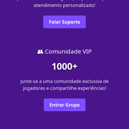
atendimento personalizado!
Falar Suporte
👥 Comunidade VIP
1000+
Junte-se a uma comunidade exclusiva de
jogadores e compartilhe experiências!
Entrar Grupo