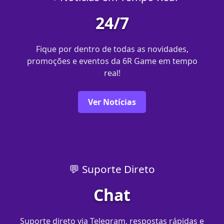
24/7
Fique por dentro de todas as novidades,
promoções e eventos da 6R Game em tempo
real!
Ver Notícias
💬 Suporte Direto
Chat
Suporte direto via Telegram, respostas rápidas e