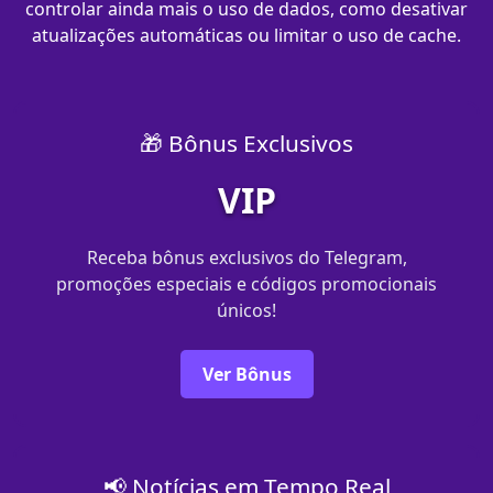
controlar ainda mais o uso de dados, como desativar
atualizações automáticas ou limitar o uso de cache.
🎁 Bônus Exclusivos
VIP
Receba bônus exclusivos do Telegram,
promoções especiais e códigos promocionais
únicos!
Ver Bônus
📢 Notícias em Tempo Real