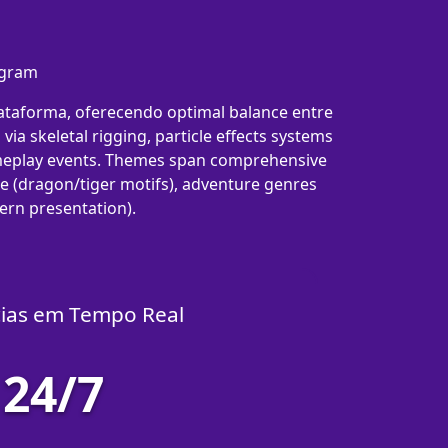
egram
ataforma, oferecendo optimal balance entre
via skeletal rigging, particle effects systems
ameplay events. Themes span comprehensive
e (dragon/tiger motifs), adventure genres
ern presentation).
cias em Tempo Real
24/7