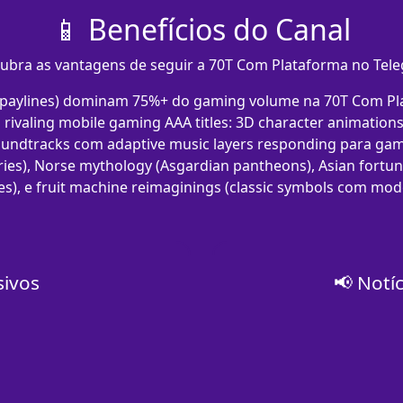
📱 Benefícios do Canal
ubra as vantagens de seguir a 70T Com Plataforma no Tel
50 paylines) dominam 75%+ do gaming volume na 70T Com Pl
 rivaling mobile gaming AAA titles: 3D character animations 
 soundtracks com adaptive music layers responding para g
ies), Norse mythology (Asgardian pantheons), Asian fortun
ves), e fruit machine reimaginings (classic symbols com mod
sivos
📢 Notí