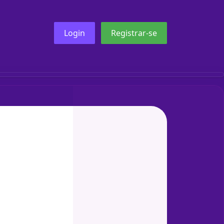
Login
Registrar-se