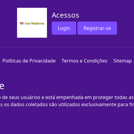
Acessos
Login
Registrar-se
Políticas de Privacidade
Termos e Condições
Sitemap
de
de de seus usuários e está empenhada em proteger todas as
 os dados coletados são utilizados exclusivamente para fi