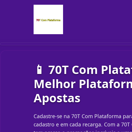
📱 70T Com Plat
Melhor Platafor
Apostas
Cadastre-se na 70T Com Plataforma pa
cadastro e em cada recarga. Com a 70T