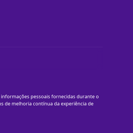
 informações pessoais fornecidas durante o
ns de melhoria contínua da experiência de