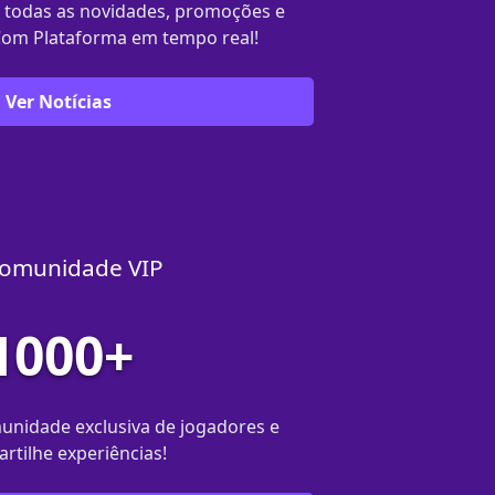
e todas as novidades, promoções e
Com Plataforma em tempo real!
Ver Notícias
Comunidade VIP
1000+
unidade exclusiva de jogadores e
rtilhe experiências!