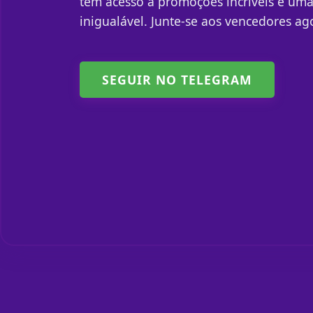
tem acesso a promoções incríveis e uma
inigualável. Junte-se aos vencedores ag
SEGUIR NO TELEGRAM