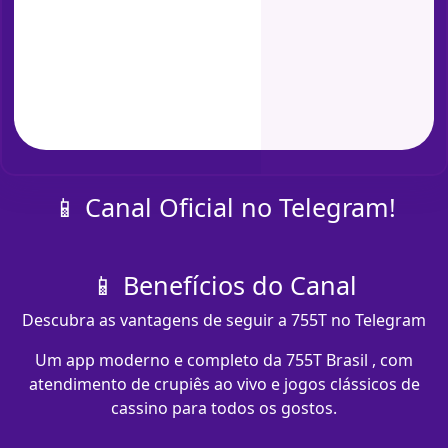
📱 Canal Oficial no Telegram!
📱 Benefícios do Canal
Descubra as vantagens de seguir a 755T no Telegram
Um app moderno e completo da 755T Brasil , com
atendimento de crupiês ao vivo e jogos clássicos de
cassino para todos os gostos.