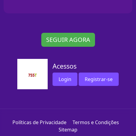
SEGUIR AGORA
Acessos
Login
Registrar-se
Políticas de Privacidade
Termos e Condições
Sitemap