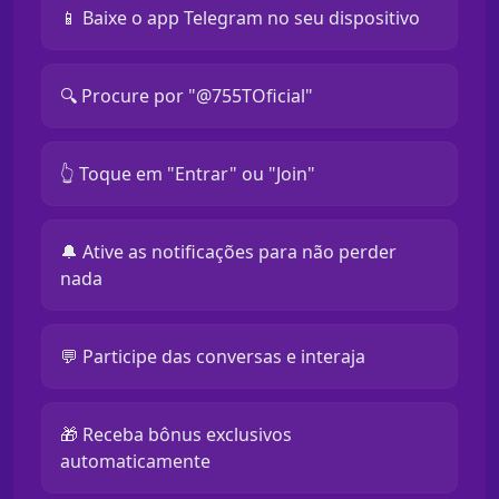
📱 Baixe o app Telegram no seu dispositivo
🔍 Procure por "@755TOficial"
👆 Toque em "Entrar" ou "Join"
🔔 Ative as notificações para não perder
nada
💬 Participe das conversas e interaja
🎁 Receba bônus exclusivos
automaticamente