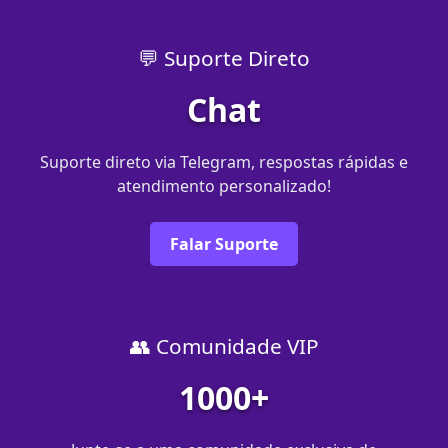
💬 Suporte Direto
Chat
Suporte direto via Telegram, respostas rápidas e
atendimento personalizado!
Falar Suporte
👥 Comunidade VIP
1000+