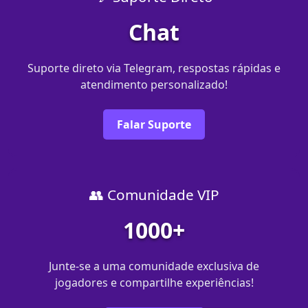
Chat
Suporte direto via Telegram, respostas rápidas e
atendimento personalizado!
Falar Suporte
👥 Comunidade VIP
1000+
Junte-se a uma comunidade exclusiva de
jogadores e compartilhe experiências!