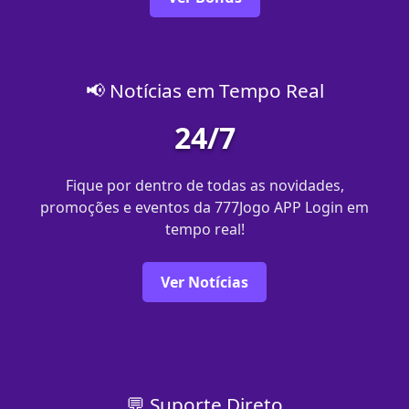
📢 Notícias em Tempo Real
24/7
Fique por dentro de todas as novidades,
promoções e eventos da 777Jogo APP Login em
tempo real!
Ver Notícias
💬 Suporte Direto