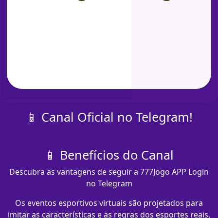
📱 Canal Oficial no Telegram!
📱 Benefícios do Canal
Descubra as vantagens de seguir a 777Jogo APP Login
no Telegram
Os eventos esportivos virtuais são projetados para
imitar as características e as regras dos esportes reais,