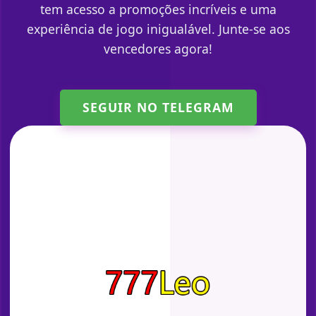
tem acesso a promoções incríveis e uma
experiência de jogo inigualável. Junte-se aos
vencedores agora!
SEGUIR NO TELEGRAM