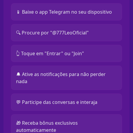
📱 Baixe o app Telegram no seu dispositivo
🔍 Procure por "@777LeoOficial"
👆 Toque em "Entrar" ou "Join"
🔔 Ative as notificações para não perder
nada
💬 Participe das conversas e interaja
🎁 Receba bônus exclusivos
automaticamente