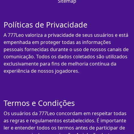
Sitemap
Políticas de Privacidade
A 777Leo valoriza a privacidade de seus usuários e está
empenhada em proteger todas as informações
pessoais fornecidas durante o uso de nossos canais de
comunicação. Todos os dados coletados são utilizados
exclusivamente para fins de melhoria contínua da
experiência de nossos jogadores.
Termos e Condições
Os usuários da 777Leo concordam em respeitar todas
as regras e regulamentos estabelecidos. É importante
ler e entender todos os termos antes de participar de