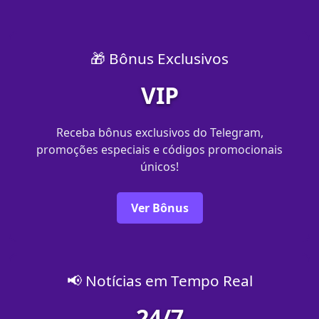
🎁 Bônus Exclusivos
VIP
Receba bônus exclusivos do Telegram,
promoções especiais e códigos promocionais
únicos!
Ver Bônus
📢 Notícias em Tempo Real
24/7