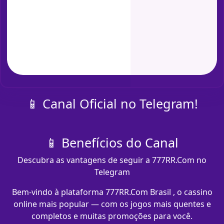
📱 Canal Oficial no Telegram!
📱 Benefícios do Canal
Descubra as vantagens de seguir a 777RR.Com no
Telegram
Bem-vindo à plataforma 777RR.Com Brasil , o cassino
online mais popular — com os jogos mais quentes e
completos e muitas promoções para você.