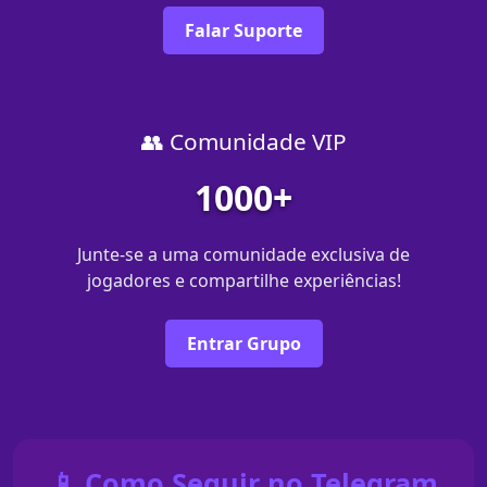
Falar Suporte
👥 Comunidade VIP
1000+
Junte-se a uma comunidade exclusiva de
jogadores e compartilhe experiências!
Entrar Grupo
📱 Como Seguir no Telegram