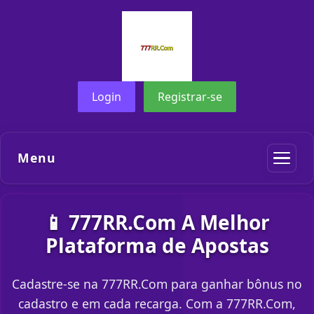
Login
Registrar-se
Menu
📱 777RR.Com A Melhor
Plataforma de Apostas
Cadastre-se na 777RR.Com para ganhar bônus no
cadastro e em cada recarga. Com a 777RR.Com,