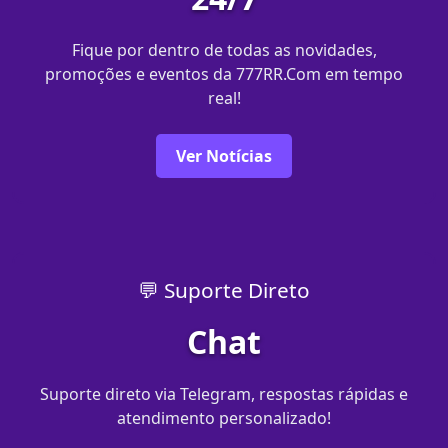
Fique por dentro de todas as novidades,
promoções e eventos da 777RR.Com em tempo
real!
Ver Notícias
💬 Suporte Direto
Chat
Suporte direto via Telegram, respostas rápidas e
atendimento personalizado!