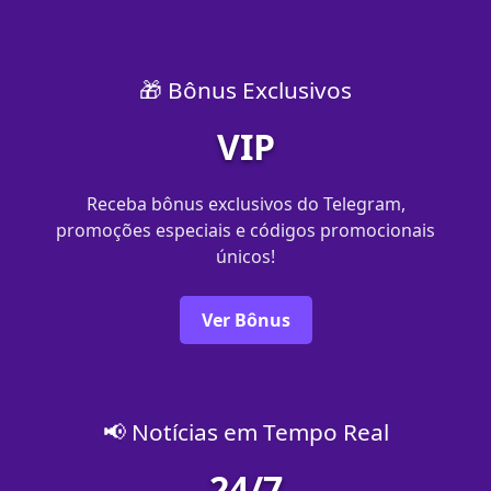
🎁 Bônus Exclusivos
VIP
Receba bônus exclusivos do Telegram,
promoções especiais e códigos promocionais
únicos!
Ver Bônus
📢 Notícias em Tempo Real
24/7