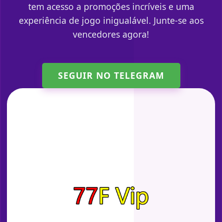
tem acesso a promoções incríveis e uma
experiência de jogo inigualável. Junte-se aos
vencedores agora!
SEGUIR NO TELEGRAM