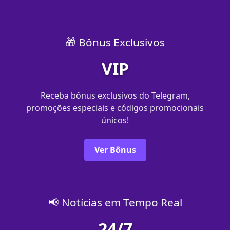
🎁 Bônus Exclusivos
VIP
Receba bônus exclusivos do Telegram,
promoções especiais e códigos promocionais
únicos!
Ver Bônus
📢 Notícias em Tempo Real
24/7