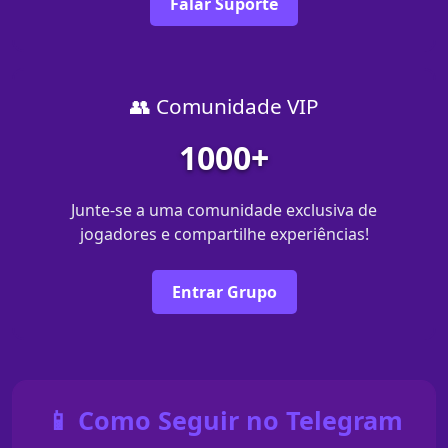
Falar Suporte
👥 Comunidade VIP
1000+
Junte-se a uma comunidade exclusiva de
jogadores e compartilhe experiências!
Entrar Grupo
📱 Como Seguir no Telegram