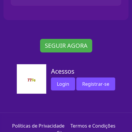
SEGUIR AGORA
Acessos
Login
Registrar-se
Políticas de Privacidade
Termos e Condições