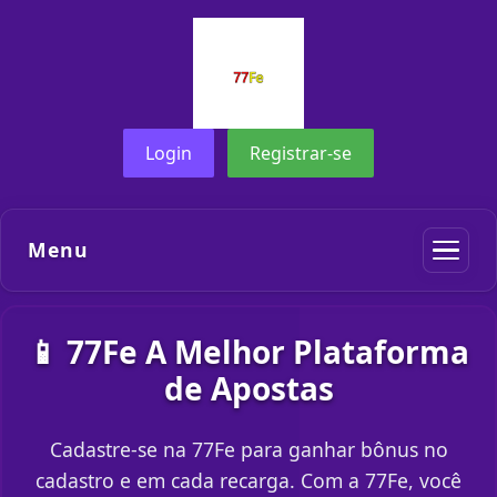
Login
Registrar-se
Menu
📱 77Fe A Melhor Plataforma
de Apostas
Cadastre-se na 77Fe para ganhar bônus no
cadastro e em cada recarga. Com a 77Fe, você