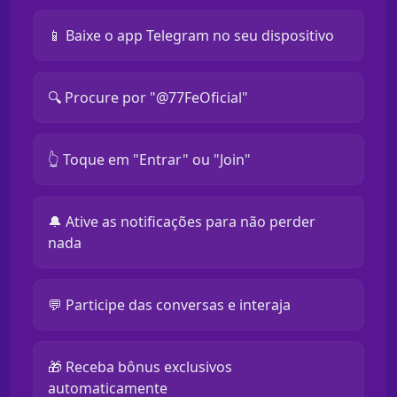
📱 Baixe o app Telegram no seu dispositivo
🔍 Procure por "@77FeOficial"
👆 Toque em "Entrar" ou "Join"
🔔 Ative as notificações para não perder
nada
💬 Participe das conversas e interaja
🎁 Receba bônus exclusivos
automaticamente