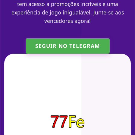
tem acesso a promoções incríveis e uma
experiência de jogo inigualável. Junte-se aos
vencedores agora!
SEGUIR NO TELEGRAM