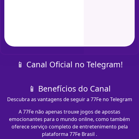
📱 Canal Oficial no Telegram!
📱 Benefícios do Canal
Descubra as vantagens de seguir a 77Fe no Telegram
A 77Fe não apenas trouxe jogos de apostas
emocionantes para o mundo online, como também
oferece serviço completo de entretenimento pela
plataforma 77Fe Brasil .