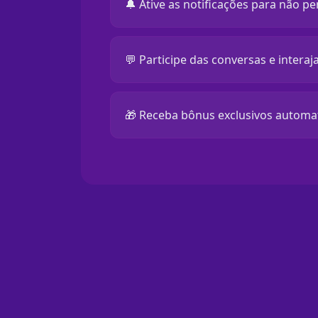
🔔 Ative as notificações para não p
💬 Participe das conversas e interaj
🎁 Receba bônus exclusivos autom