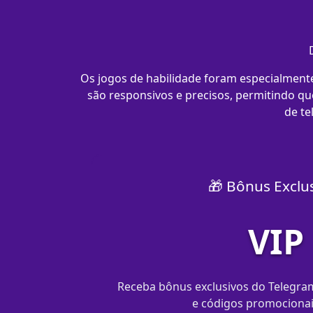
Os jogos de habilidade foram especialmente
são responsivos e precisos, permitindo qu
de te
🎁 Bônus Exclu
VIP
Receba bônus exclusivos do Telegra
e códigos promocionai