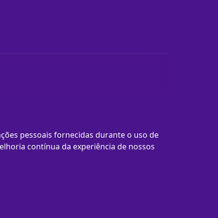
ações pessoais fornecidas durante o uso de
elhoria contínua da experiência de nossos