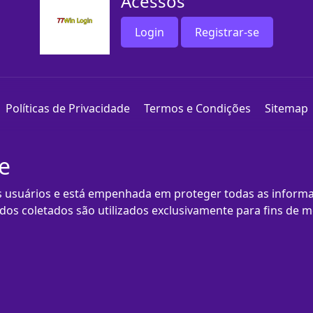
Acessos
Login
Registrar-se
Políticas de Privacidade
Termos e Condições
Sitemap
de
us usuários e está empenhada em proteger todas as inform
os coletados são utilizados exclusivamente para fins de m