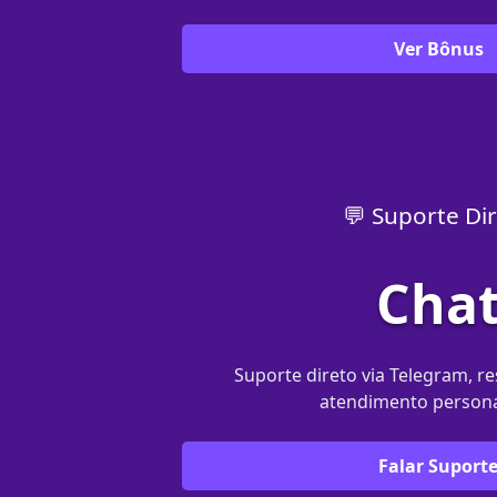
Ver Bônus
💬 Suporte Di
Cha
Suporte direto via Telegram, r
atendimento persona
Falar Suport