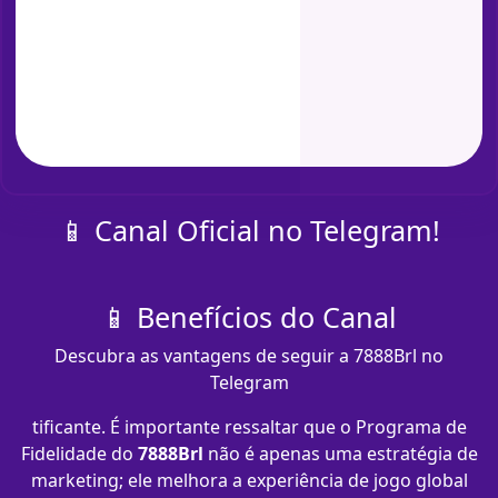
📱 Canal Oficial no Telegram!
📱 Benefícios do Canal
Descubra as vantagens de seguir a 7888Brl no
Telegram
tificante. É importante ressaltar que o Programa de
Fidelidade do
7888Brl
não é apenas uma estratégia de
marketing; ele melhora a experiência de jogo global