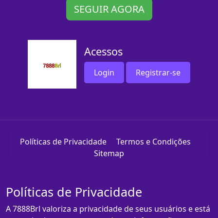
SEGUIR AGORA
Acessos
Login
Registrar-se
Políticas de Privacidade
Termos e Condições
Sitemap
Políticas de Privacidade
A 7888Brl valoriza a privacidade de seus usuários e está