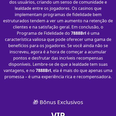
dos usuários, criando um senso de comunidade e
lealdade entre os jogadores. Os casinos que
implementam programas de fidelidade bem
estruturados tendem a ver um aumento na retenção de
clientes e na satisfação geral. Em conclusão, o
Programa de Fidelidade do
7888Brl
é uma
característica valiosa que pode oferecer uma gama de
benefícios para os jogadores. Se você ainda não se
inscreveu, agora é a hora de começar a acumular
pontos e desfrutar das incríveis recompensas
disponíveis. Lembre-se de que a lealdade tem suas
vantagens, e no
7888Brl
, ela é mais do que apenas uma
promessa – é uma experiência rica e recompensadora.
🎁 Bônus Exclusivos
VIP