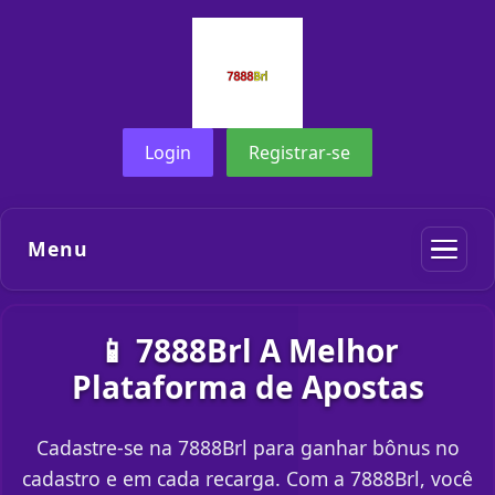
Login
Registrar-se
Menu
📱 7888Brl A Melhor
Plataforma de Apostas
Cadastre-se na 7888Brl para ganhar bônus no
cadastro e em cada recarga. Com a 7888Brl, você