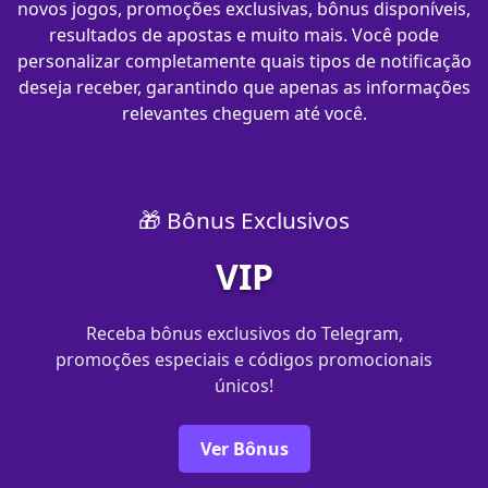
novos jogos, promoções exclusivas, bônus disponíveis,
resultados de apostas e muito mais. Você pode
personalizar completamente quais tipos de notificação
deseja receber, garantindo que apenas as informações
relevantes cheguem até você.
🎁 Bônus Exclusivos
VIP
Receba bônus exclusivos do Telegram,
promoções especiais e códigos promocionais
únicos!
Ver Bônus