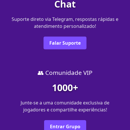
Chat
Suporte direto via Telegram, respostas rápidas e
atendimento personalizado!
Falar Suporte
👥 Comunidade VIP
1000+
Junte-se a uma comunidade exclusiva de
jogadores e compartilhe experiências!
Entrar Grupo