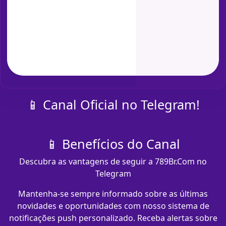
📱 Canal Oficial no Telegram!
📱 Benefícios do Canal
Descubra as vantagens de seguir a 789Br.Com no
Telegram
Mantenha-se sempre informado sobre as últimas
novidades e oportunidades com nosso sistema de
notificações push personalizado. Receba alertas sobre