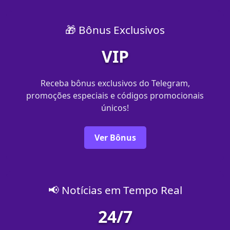
🎁 Bônus Exclusivos
VIP
Receba bônus exclusivos do Telegram,
promoções especiais e códigos promocionais
únicos!
Ver Bônus
📢 Notícias em Tempo Real
24/7