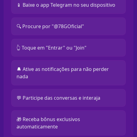
📱 Baixe o app Telegram no seu dispositivo
🔍 Procure por "@78GOficial"
👆 Toque em "Entrar" ou "Join"
🔔 Ative as notificações para não perder
nada
💬 Participe das conversas e interaja
🎁 Receba bônus exclusivos
automaticamente