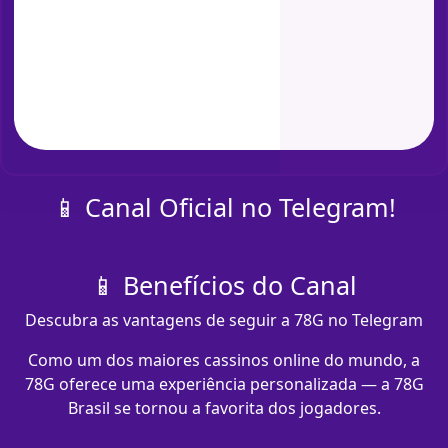
📱 Canal Oficial no Telegram!
📱 Benefícios do Canal
Descubra as vantagens de seguir a 78G no Telegram
Como um dos maiores cassinos online do mundo, a
78G oferece uma experiência personalizada — a 78G
Brasil se tornou a favorita dos jogadores.