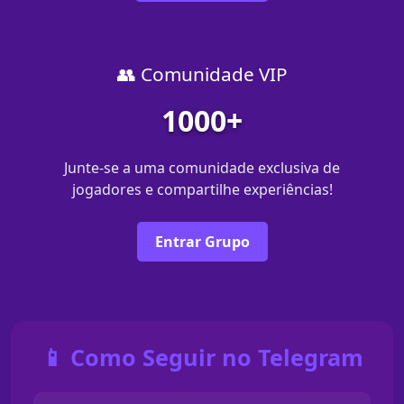
👥 Comunidade VIP
1000+
Junte-se a uma comunidade exclusiva de
jogadores e compartilhe experiências!
Entrar Grupo
📱 Como Seguir no Telegram