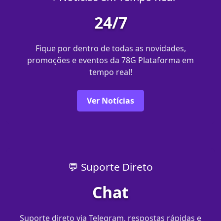
24/7
Fique por dentro de todas as novidades,
promoções e eventos da 78G Plataforma em
tempo real!
Ver Notícias
💬 Suporte Direto
Chat
Suporte direto via Telegram, respostas rápidas e