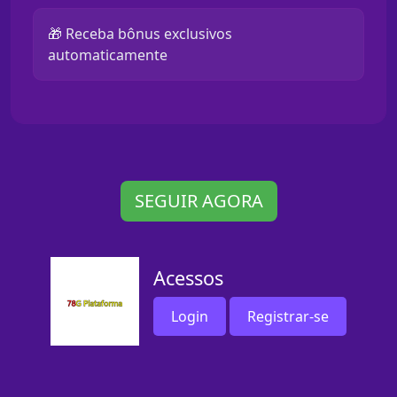
🎁 Receba bônus exclusivos
automaticamente
SEGUIR AGORA
Acessos
Login
Registrar-se