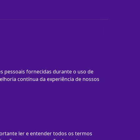
s pessoais fornecidas durante o uso de
elhoria contínua da experiência de nossos
rtante ler e entender todos os termos