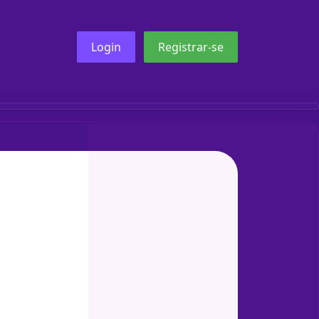
Login
Registrar-se