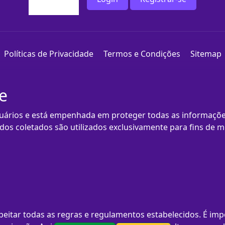
Políticas de Privacidade
Termos e Condições
Sitemap
de
suários e está empenhada em proteger todas as informaçõe
os coletados são utilizados exclusivamente para fins de m
itar todas as regras e regulamentos estabelecidos. É impo