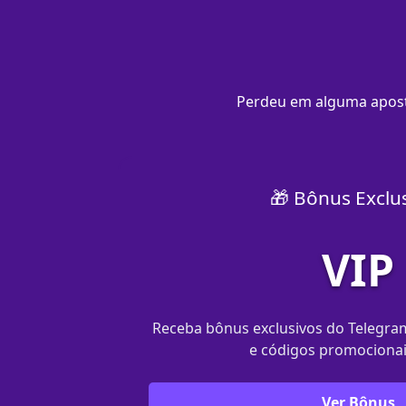
Perdeu em alguma aposta
🎁 Bônus Exclu
VIP
Receba bônus exclusivos do Telegra
e códigos promocionai
Ver Bônus