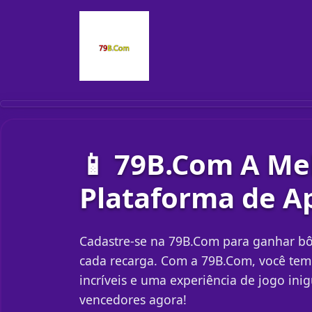
📱 79B.Com A Me
Plataforma de A
Cadastre-se na 79B.Com para ganhar b
cada recarga. Com a 79B.Com, você te
incríveis e uma experiência de jogo inig
vencedores agora!