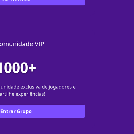
Comunidade VIP
1000+
unidade exclusiva de jogadores e
rtilhe experiências!
Entrar Grupo