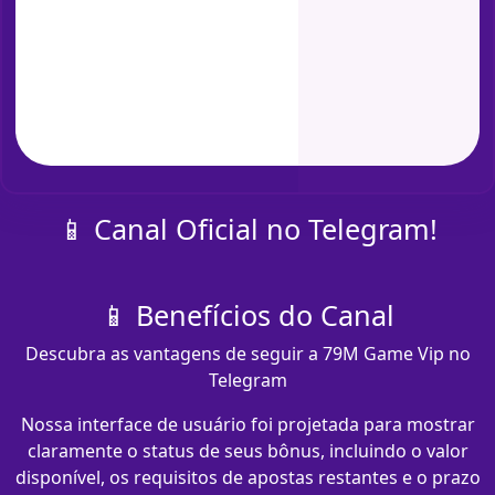
📱 Canal Oficial no Telegram!
📱 Benefícios do Canal
Descubra as vantagens de seguir a 79M Game Vip no
Telegram
Nossa interface de usuário foi projetada para mostrar
claramente o status de seus bônus, incluindo o valor
disponível, os requisitos de apostas restantes e o prazo