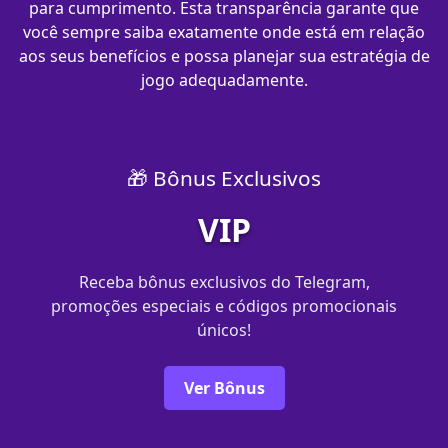
para cumprimento. Esta transparência garante que
você sempre saiba exatamente onde está em relação
aos seus benefícios e possa planejar sua estratégia de
jogo adequadamente.
🎁 Bônus Exclusivos
VIP
Receba bônus exclusivos do Telegram,
promoções especiais e códigos promocionais
únicos!
Ver Bônus