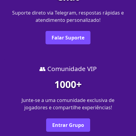
Suporte direto via Telegram, respostas rápidas e
atendimento personalizado!
Falar Suporte
👥 Comunidade VIP
1000+
Junte-se a uma comunidade exclusiva de
jogadores e compartilhe experiências!
Entrar Grupo