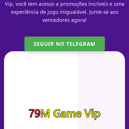
Vip, você tem acesso a promoções incríveis e uma
experiência de jogo inigualável. Junte-se aos
vencedores agora!
SEGUIR NO TELEGRAM