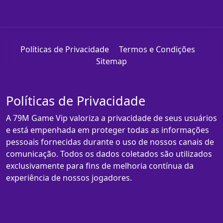
Políticas de Privacidade
Termos e Condições
Sitemap
Políticas de Privacidade
A 79M Game Vip valoriza a privacidade de seus usuários
e está empenhada em proteger todas as informações
pessoais fornecidas durante o uso de nossos canais de
comunicação. Todos os dados coletados são utilizados
exclusivamente para fins de melhoria contínua da
experiência de nossos jogadores.