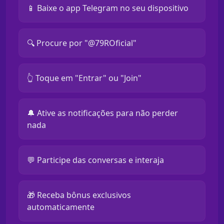
📱 Baixe o app Telegram no seu dispositivo
🔍 Procure por "@79ROficial"
👆 Toque em "Entrar" ou "Join"
🔔 Ative as notificações para não perder
nada
💬 Participe das conversas e interaja
🎁 Receba bônus exclusivos
automaticamente