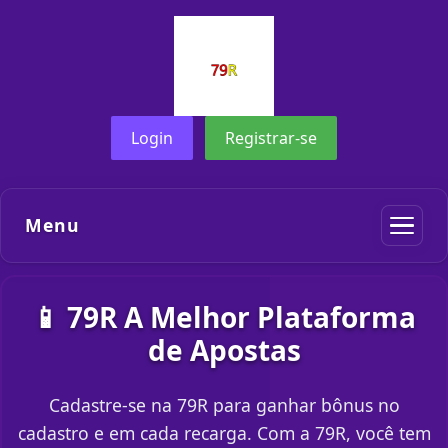
Login
Registrar-se
Menu
📱 79R A Melhor Plataforma
de Apostas
Cadastre-se na 79R para ganhar bônus no
cadastro e em cada recarga. Com a 79R, você tem