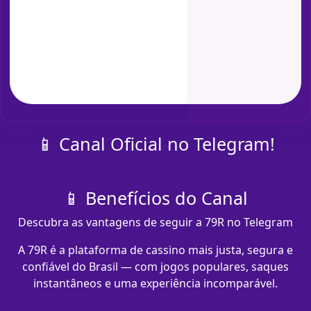
📱 Canal Oficial no Telegram!
📱 Benefícios do Canal
Descubra as vantagens de seguir a 79R no Telegram
A 79R é a plataforma de cassino mais justa, segura e
confiável do Brasil — com jogos populares, saques
instantâneos e uma experiência incomparável.