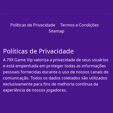
Políticas de Privacidade
Termos e Condições
Sitemap
Políticas de Privacidade
A 79X Game Vip valoriza a privacidade de seus usuários
e está empenhada em proteger todas as informações
pessoais fornecidas durante o uso de nossos canais de
comunicação. Todos os dados coletados são utilizados
exclusivamente para fins de melhoria contínua da
experiência de nossos jogadores.