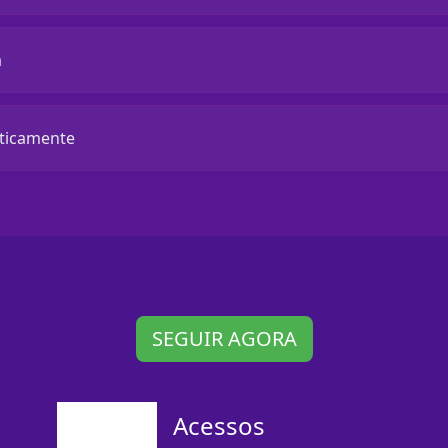
a
aticamente
SEGUIR AGORA
Acessos