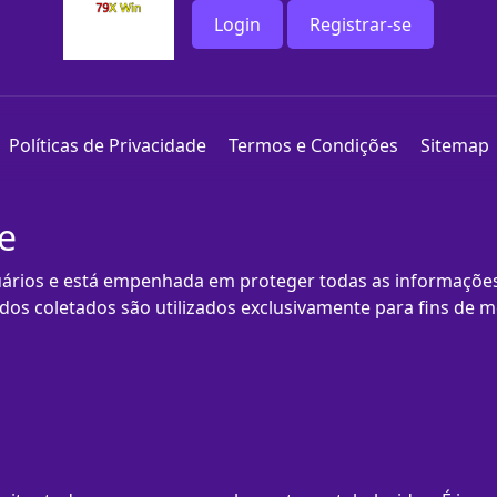
Login
Registrar-se
Políticas de Privacidade
Termos e Condições
Sitemap
de
suários e está empenhada em proteger todas as informaçõe
os coletados são utilizados exclusivamente para fins de m