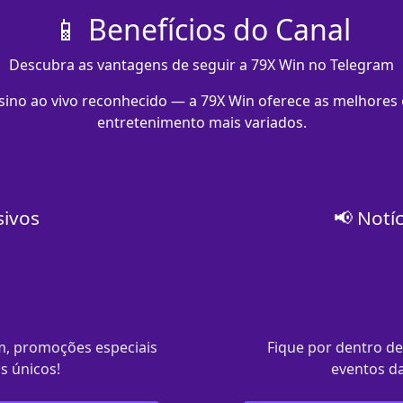
📱 Benefícios do Canal
Descubra as vantagens de seguir a 79X Win no Telegram
ssino ao vivo reconhecido — a 79X Win oferece as melhores
entretenimento mais variados.
sivos
📢 Notí
m, promoções especiais
Fique por dentro d
s únicos!
eventos d