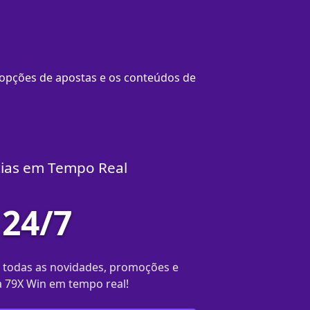
 opções de apostas e os conteúdos de
cias em Tempo Real
24/7
e todas as novidades, promoções e
a 79X Win em tempo real!