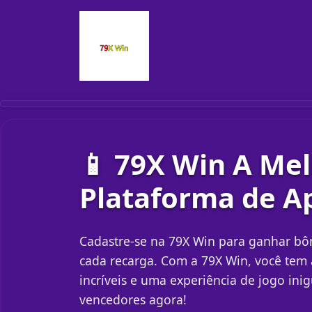
📱 79X Win A Me
Plataforma de A
Cadastre-se na 79X Win para ganhar bô
cada recarga. Com a 79X Win, você tem
incríveis e uma experiência de jogo inig
vencedores agora!