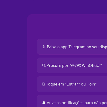
📱 Baixe o app Telegram no seu disp
🔍 Procure por "@79X WinOficial"
👆 Toque em "Entrar" ou "Join"
🔔 Ative as notificações para não p