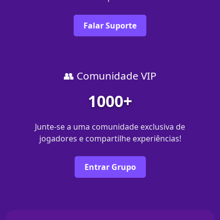
Falar Suporte
👥 Comunidade VIP
1000+
Junte-se a uma comunidade exclusiva de
jogadores e compartilhe experiências!
Entrar Grupo