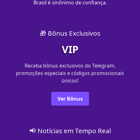
Brasil é sinônimo de confiança.
🎁 Bônus Exclusivos
VIP
Receba bônus exclusivos do Telegram,
promoções especiais e códigos promocionais
únicos!
Ver Bônus
📢 Notícias em Tempo Real