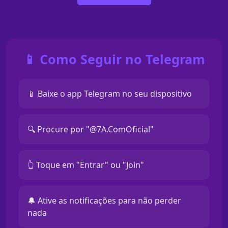
📱 Como Seguir no Telegram
📱 Baixe o app Telegram no seu dispositivo
🔍 Procure por "@7A.ComOficial"
👆 Toque em "Entrar" ou "Join"
🔔 Ative as notificações para não perder
nada