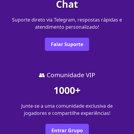
Chat
Suporte direto via Telegram, respostas rápidas e
atendimento personalizado!
Falar Suporte
👥 Comunidade VIP
1000+
Junte-se a uma comunidade exclusiva de
jogadores e compartilhe experiências!
Entrar Grupo