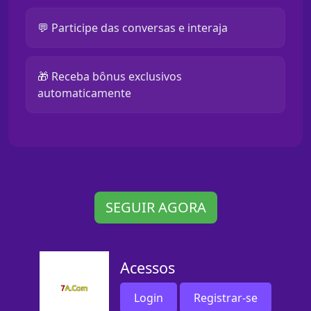
💬 Participe das conversas e interaja
🎁 Receba bônus exclusivos
automaticamente
SEGUIR AGORA
Acessos
Login
Registrar-se