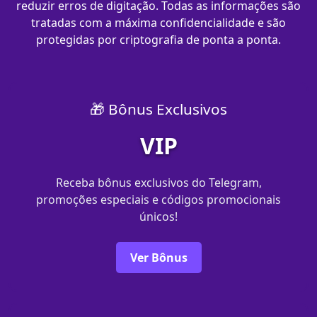
reduzir erros de digitação. Todas as informações são
tratadas com a máxima confidencialidade e são
protegidas por criptografia de ponta a ponta.
🎁 Bônus Exclusivos
VIP
Receba bônus exclusivos do Telegram,
promoções especiais e códigos promocionais
únicos!
Ver Bônus