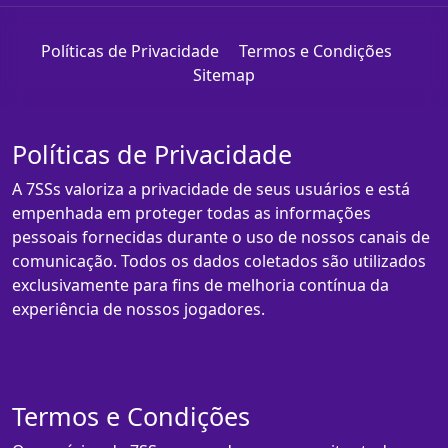
Políticas de Privacidade
Termos e Condições
Sitemap
Políticas de Privacidade
A 7SSs valoriza a privacidade de seus usuários e está
empenhada em proteger todas as informações
pessoais fornecidas durante o uso de nossos canais de
comunicação. Todos os dados coletados são utilizados
exclusivamente para fins de melhoria contínua da
experiência de nossos jogadores.
Termos e Condições