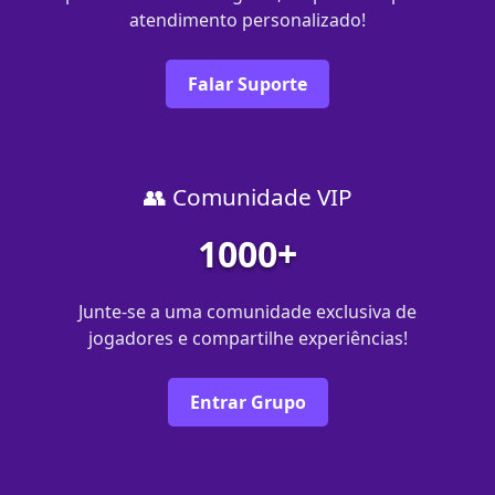
atendimento personalizado!
Falar Suporte
👥 Comunidade VIP
1000+
Junte-se a uma comunidade exclusiva de
jogadores e compartilhe experiências!
Entrar Grupo