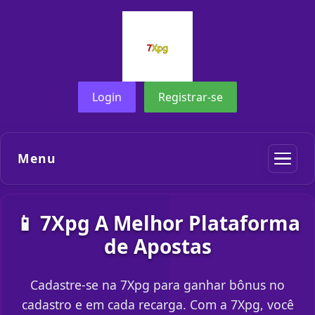
Login
Registrar-se
Menu
📱 7Xpg A Melhor Plataforma
de Apostas
Cadastre-se na 7Xpg para ganhar bônus no
cadastro e em cada recarga. Com a 7Xpg, você