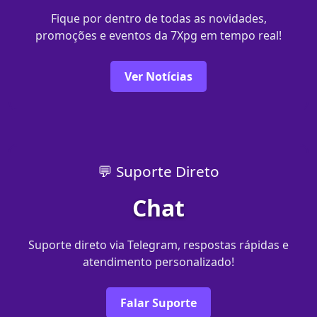
Fique por dentro de todas as novidades,
promoções e eventos da 7Xpg em tempo real!
Ver Notícias
💬 Suporte Direto
Chat
Suporte direto via Telegram, respostas rápidas e
atendimento personalizado!
Falar Suporte