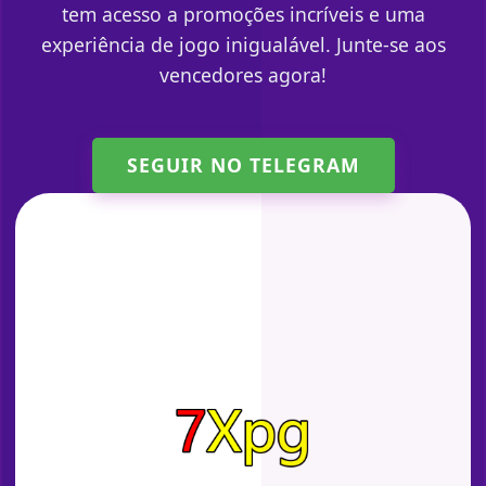
tem acesso a promoções incríveis e uma
experiência de jogo inigualável. Junte-se aos
vencedores agora!
SEGUIR NO TELEGRAM