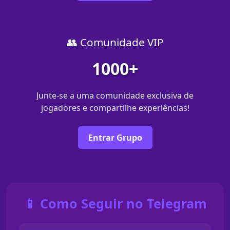
👥 Comunidade VIP
1000+
Junte-se a uma comunidade exclusiva de
jogadores e compartilhe experiências!
Entrar Grupo
📱 Como Seguir no Telegram