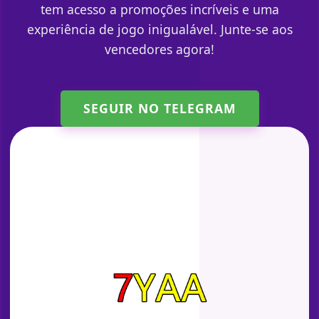
tem acesso a promoções incríveis e uma
experiência de jogo inigualável. Junte-se aos
vencedores agora!
SEGUIR NO TELEGRAM