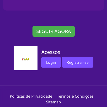
SEGUIR AGORA
Acessos
Login
Registrar-se
Políticas de Privacidade
Termos e Condições
Sitemap