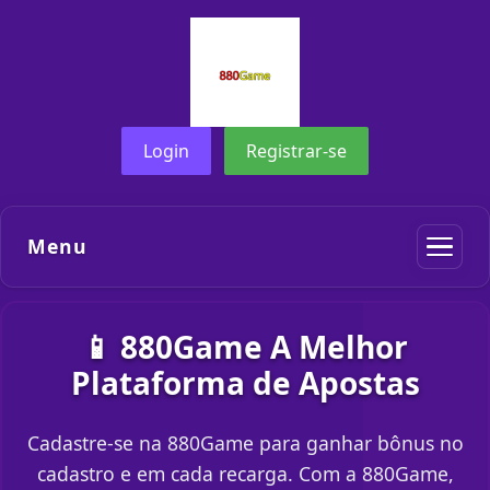
Login
Registrar-se
Menu
📱 880Game A Melhor
Plataforma de Apostas
Cadastre-se na 880Game para ganhar bônus no
cadastro e em cada recarga. Com a 880Game,