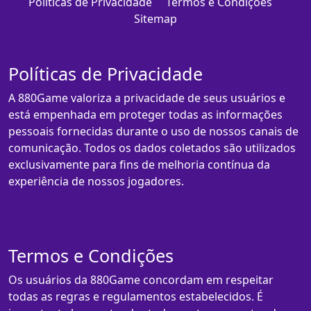
Políticas de Privacidade
Termos e Condições
Sitemap
Políticas de Privacidade
A 880Game valoriza a privacidade de seus usuários e
está empenhada em proteger todas as informações
pessoais fornecidas durante o uso de nossos canais de
comunicação. Todos os dados coletados são utilizados
exclusivamente para fins de melhoria contínua da
experiência de nossos jogadores.
Termos e Condições
Os usuários da 880Game concordam em respeitar
todas as regras e regulamentos estabelecidos. É