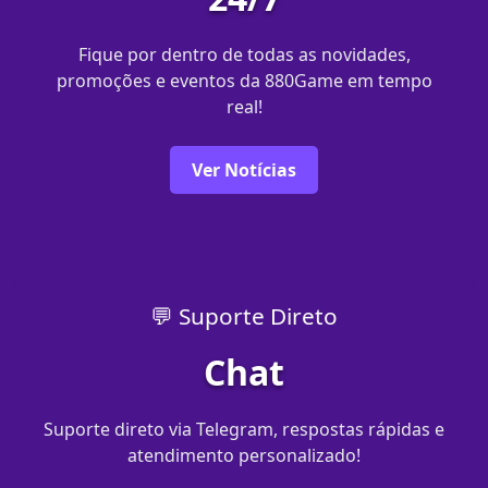
Fique por dentro de todas as novidades,
promoções e eventos da 880Game em tempo
real!
Ver Notícias
💬 Suporte Direto
Chat
Suporte direto via Telegram, respostas rápidas e
atendimento personalizado!