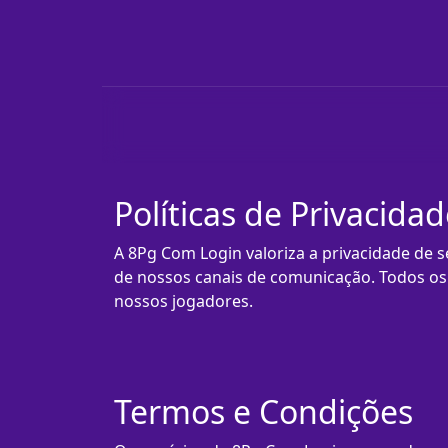
Políticas de Privacida
A 8Pg Com Login valoriza a privacidade de
de nossos canais de comunicação. Todos os 
nossos jogadores.
Termos e Condições