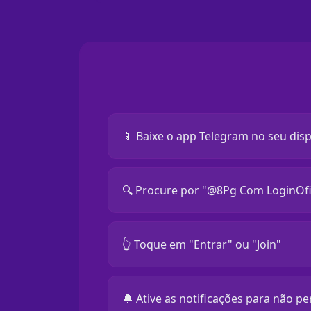
📱 Baixe o app Telegram no seu disp
🔍 Procure por "@8Pg Com LoginOfi
👆 Toque em "Entrar" ou "Join"
🔔 Ative as notificações para não p