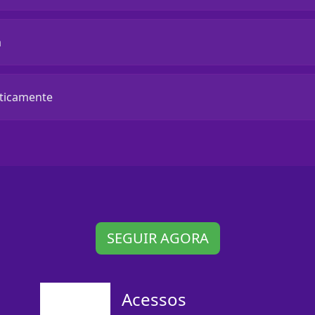
a
aticamente
SEGUIR AGORA
Acessos