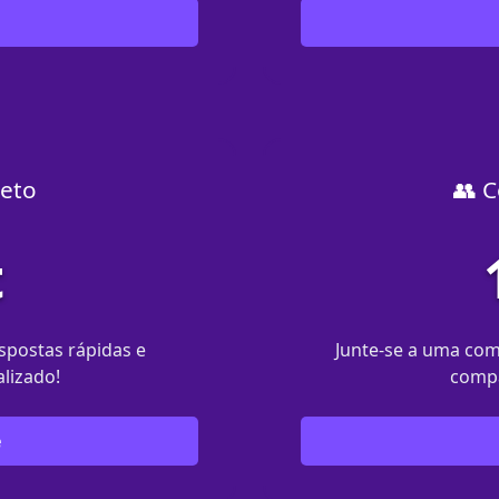
reto
👥 
t
espostas rápidas e
Junte-se a uma com
lizado!
compa
e