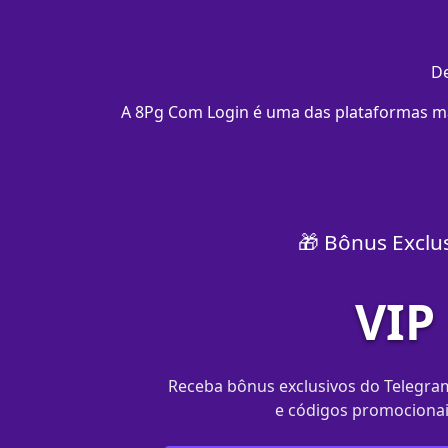
De
A 8Pg Com Login é uma das plataformas mai
🎁 Bônus Exclu
VIP
Receba bônus exclusivos do Telegra
e códigos promocionai