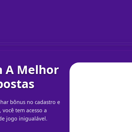
n A Melhor
postas
har bônus no cadastro e
 você tem acesso a
e jogo inigualável.