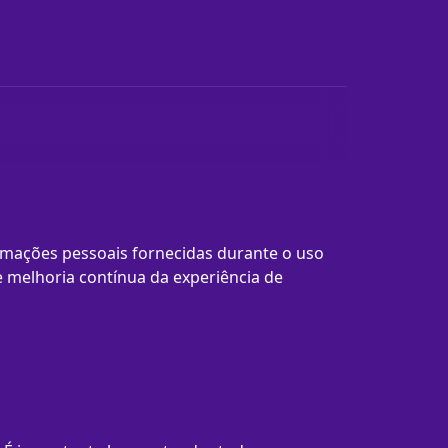
rmações pessoais fornecidas durante o uso
e melhoria contínua da experiência de