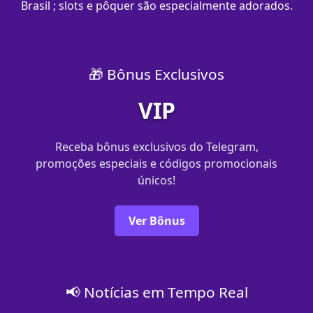
Brasil ; slots e pôquer são especialmente adorados.
🎁 Bônus Exclusivos
VIP
Receba bônus exclusivos do Telegram,
promoções especiais e códigos promocionais
únicos!
Ver Bônus
📢 Notícias em Tempo Real