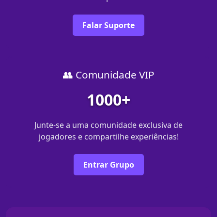
Falar Suporte
👥 Comunidade VIP
1000+
Junte-se a uma comunidade exclusiva de
jogadores e compartilhe experiências!
Entrar Grupo