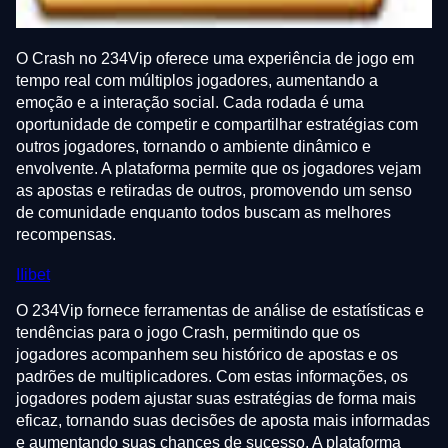
O Crash no 234Vip oferece uma experiência de jogo em
tempo real com múltiplos jogadores, aumentando a
emoção e a interação social. Cada rodada é uma
oportunidade de competir e compartilhar estratégias com
outros jogadores, tornando o ambiente dinâmico e
envolvente. A plataforma permite que os jogadores vejam
as apostas e retiradas de outros, promovendo um senso
de comunidade enquanto todos buscam as melhores
recompensas.
IIibet
O 234Vip fornece ferramentas de análise de estatísticas e
tendências para o jogo Crash, permitindo que os
jogadores acompanhem seu histórico de apostas e os
padrões de multiplicadores. Com estas informações, os
jogadores podem ajustar suas estratégias de forma mais
eficaz, tornando suas decisões de aposta mais informadas
e aumentando suas chances de sucesso. A plataforma