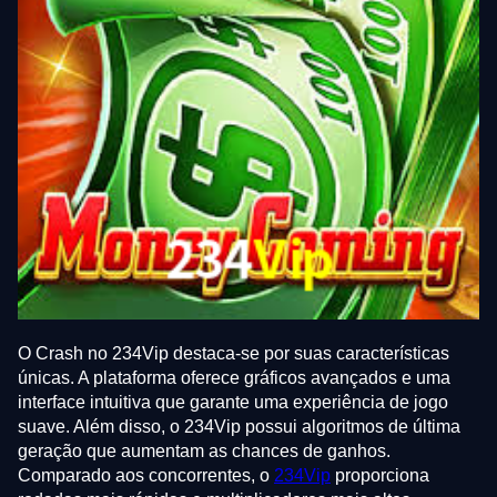
O Crash no 234Vip destaca-se por suas características
únicas. A plataforma oferece gráficos avançados e uma
interface intuitiva que garante uma experiência de jogo
suave. Além disso, o 234Vip possui algoritmos de última
geração que aumentam as chances de ganhos.
Comparado aos concorrentes, o
234Vip
proporciona