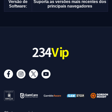
Versão de
Suporta as versões mais recentes dos
Software:
principais navegadores