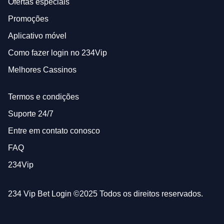
Ofertas especiais
Promoções
Aplicativo móvel
Como fazer login no 234Vip
Melhores Cassinos
Termos e condições
Suporte 24/7
Entre em contato conosco
FAQ
234Vip
234 Vip Bet Login ©2025 Todos os direitos reservados.